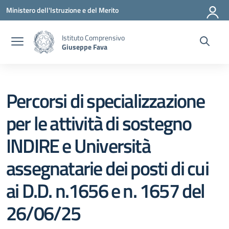
Vai ai contenuti
Vai al menu di navigazione
Vai al footer
Ministero dell'Istruzione e del Merito
Istituto Comprensivo
Giuseppe Fava
Percorsi di specializzazione
per le attività di sostegno
INDIRE e Università
assegnatarie dei posti di cui
ai D.D. n.1656 e n. 1657 del
26/06/25