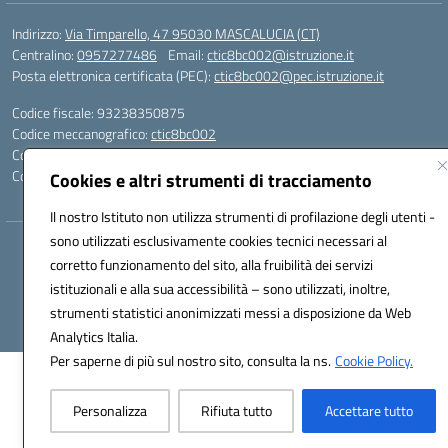
Indirizzo:
Via Timparello, 47 95030 MASCALUCIA (CT)
Centralino:
0957277486
Email:
ctic8bc002@istruzione.it
Posta elettronica certificata (PEC):
ctic8bc002@pec.istruzione.it
Codice fiscale: 93238350875
Codice meccanografico:
ctic8bc002
Codice Indice delle Pubbliche Amministrazioni (IPA): istsc_ctic8bc002
Codice unico di fatturazione (CUF): 2PO2JW
Cookies e altri strumenti di tracciamento
Il nostro Istituto non utilizza strumenti di profilazione degli utenti -
sono utilizzati esclusivamente cookies tecnici necessari al
Hosting & Powered by 3D Solution S.r.l.
corretto funzionamento del sito, alla fruibilità dei servizi
Concept & Design by Designers Italia
istituzionali e alla sua accessibilità – sono utilizzati, inoltre,
strumenti statistici anonimizzati messi a disposizione da Web
Analytics Italia.
Per saperne di più sul nostro sito, consulta la ns.
Cookie Policy.
Personalizza
Rifiuta tutto
Accettare tutto