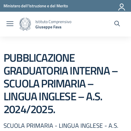
Vai ai contenuti
Vai al menu di navigazione
Vai al footer
Ministero dell'Istruzione e del Merito
Istituto Comprensivo
Giuseppe Fava
PUBBLICAZIONE
GRADUATORIA INTERNA –
SCUOLA PRIMARIA –
LINGUA INGLESE – A.S.
2024/2025.
SCUOLA PRIMARIA - LINGUA INGLESE - A.S.