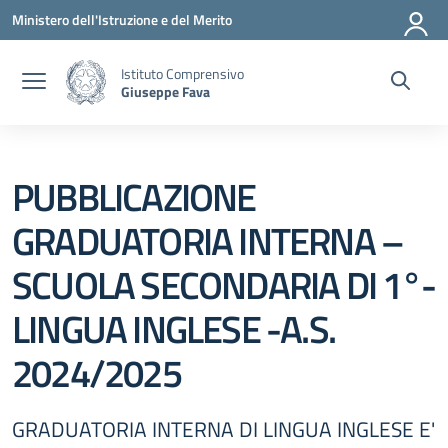
Vai ai contenuti
Vai al menu di navigazione
Vai al footer
Ministero dell'Istruzione e del Merito
Istituto Comprensivo
Giuseppe Fava
PUBBLICAZIONE
GRADUATORIA INTERNA –
SCUOLA SECONDARIA DI 1°-
LINGUA INGLESE -A.S.
2024/2025
GRADUATORIA INTERNA DI LINGUA INGLESE E'