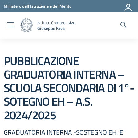
Vai ai contenuti
Vai al menu di navigazione
Vai al footer
Ministero dell'Istruzione e del Merito
Istituto Comprensivo
Giuseppe Fava
PUBBLICAZIONE
GRADUATORIA INTERNA –
SCUOLA SECONDARIA DI 1°-
SOTEGNO EH – A.S.
2024/2025
GRADUATORIA INTERNA -SOSTEGNO EH. E'