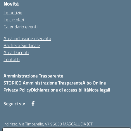
Novità
Le notizie
Le circolari
Calendario eventi
Area inclusione riservata
Bacheca Sindacale
Area Docenti
Contatti
Amministrazione Trasparente
STORICO Amministrazione Trasparente
Albo Online
Privacy Policy
Dichiarazione di accessibilità
Note legali
Seguici su:
Indirizzo:
Via Timparello, 47 95030 MASCALUCIA (CT)
Centralino:
0957277486
Email:
ctic8bc002@istruzione.it