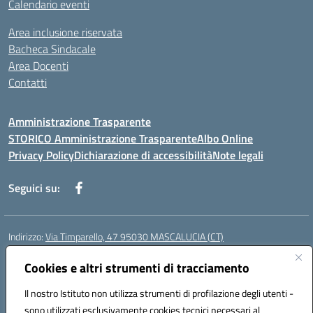
Calendario eventi
Area inclusione riservata
Bacheca Sindacale
Area Docenti
Contatti
Amministrazione Trasparente
STORICO Amministrazione Trasparente
Albo Online
Privacy Policy
Dichiarazione di accessibilità
Note legali
Seguici su:
Indirizzo:
Via Timparello, 47 95030 MASCALUCIA (CT)
Centralino:
0957277486
Email:
ctic8bc002@istruzione.it
Posta elettronica certificata (PEC):
Cookies e altri strumenti di tracciamento
ctic8bc002@pec.istruzione.it
Codice fiscale: 93238350875
Il nostro Istituto non utilizza strumenti di profilazione degli utenti -
Codice meccanografico:
ctic8bc002
sono utilizzati esclusivamente cookies tecnici necessari al