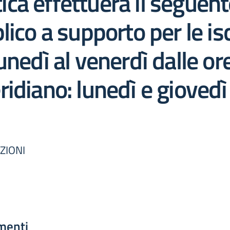
tica effettuerà il seguent
ico a supporto per le isc
nedì al venerdì dalle or
idiano: lunedì e giovedì
ZIONI
menti