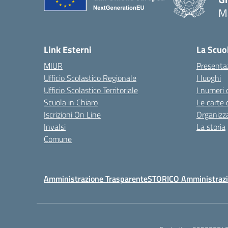
Ma
— 
Link Esterni
La Scuo
MIUR
Presenta
Ufficio Scolastico Regionale
I luoghi
Ufficio Scolastico Territoriale
I numeri 
Scuola in Chiaro
Le carte 
Iscrizioni On Line
Organizz
Invalsi
La storia
Comune
Amministrazione Trasparente
STORICO Amministrazi