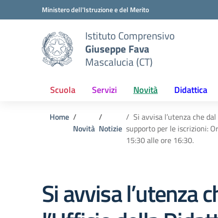
Vai ai contenuti
Vai al menu di navigazione
Vai al footer
Ministero dell'Istruzione e del Merito
Istituto Comprensivo
Giuseppe Fava
Mascalucia (CT)
Scuola
Servizi
Novità
Didattica
Home
Si avvisa l’utenza che dal
Novità
Notizie
supporto per le iscrizioni: 
15:30 alle ore 16:30.
Si avvisa l’utenza 