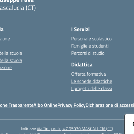
scalucia (CT)
Visita la pagina iniziale della scuola
la
I Servizi
zione
Personale scolastico
Famiglie e studenti
della scuola
Percorsi di studio
della scuola
Didattica
azione
Offerta formativa
Le schede didattiche
I progetti delle classi
one Trasparente
Albo Online
Privacy Policy
Dichiarazione di accessi
Indirizzo:
Via Timparello, 47 95030 MASCALUCIA (CT)