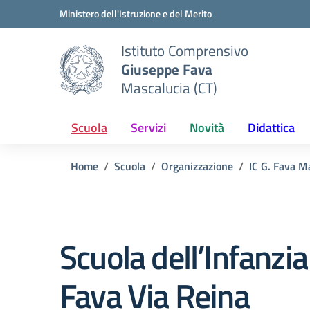
Vai ai contenuti
Vai al menu di navigazione
Vai al footer
Ministero dell'Istruzione e del Merito
Istituto Comprensivo
Giuseppe Fava
Mascalucia (CT)
Scuola
Servizi
Novità
Didattica
Home
Scuola
Organizzazione
IC G. Fava M
Scuola dell’Infanzi
Fava Via Reina