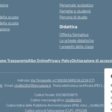
zione
Personale scolastico
Famiglie e studenti
della scuola
Percorsi di studio
della scuola
Didattica
azione
Offerta formativa
Le schede didattiche
I progetti delle classi
one Trasparente
Albo Online
Privacy Policy
Dichiarazione di accessi
Indirizzo:
Via Timparello, 47 95030 MASCALUCIA (CT)
86
Email:
ctic8bc002@istruzione.it
Posta elettronica certificata (PEC):
ctic8
Codice fiscale: 93238350875
Codice meccanografico:
ctic8bc002
Codice Indice delle Pubbliche Amministrazioni (IPA): istsc_ctic8bc002
Codice unico di fatturazione (CUF): 2PO2JW