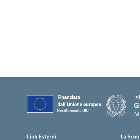
Is
G
Ma
— 
Link Esterni
La Scuo