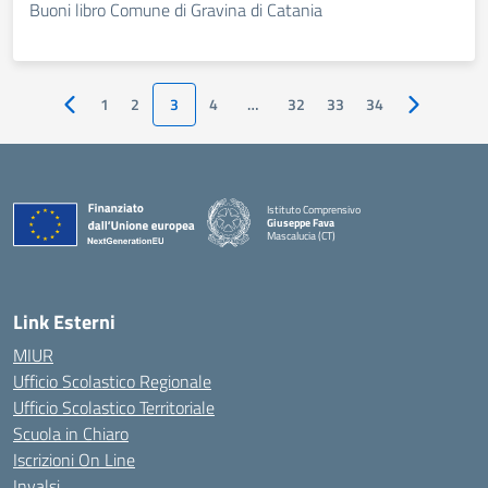
Buoni libro Comune di Gravina di Catania
1
2
3
4
…
32
33
34
Pagina precedente
Pagina succ
Istituto Comprensivo
Giuseppe Fava
Mascalucia (CT)
— Visita la pagina iniziale della scuola
Link Esterni
MIUR
Ufficio Scolastico Regionale
Ufficio Scolastico Territoriale
Scuola in Chiaro
Iscrizioni On Line
Invalsi