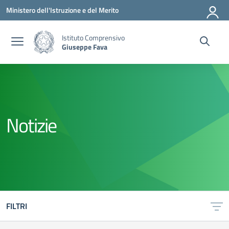
Vai ai contenuti
Vai al menu di navigazione
Vai al footer
Ministero dell'Istruzione e del Merito
Istituto Comprensivo
Giuseppe Fava
Notizie
FILTRI