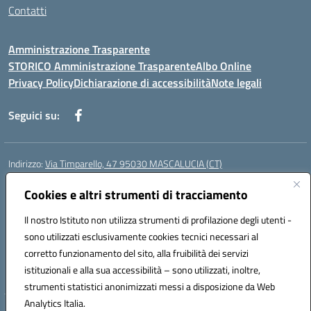
Contatti
Amministrazione Trasparente
STORICO Amministrazione Trasparente
Albo Online
Privacy Policy
Dichiarazione di accessibilità
Note legali
Seguici su:
Indirizzo:
Via Timparello, 47 95030 MASCALUCIA (CT)
Centralino:
0957277486
Email:
ctic8bc002@istruzione.it
Posta elettronica certificata (PEC):
Cookies e altri strumenti di tracciamento
ctic8bc002@pec.istruzione.it
Codice fiscale: 93238350875
Il nostro Istituto non utilizza strumenti di profilazione degli utenti -
Codice meccanografico:
ctic8bc002
sono utilizzati esclusivamente cookies tecnici necessari al
Codice Indice delle Pubbliche Amministrazioni (IPA): istsc_ctic8bc002
corretto funzionamento del sito, alla fruibilità dei servizi
Codice unico di fatturazione (CUF): 2PO2JW
istituzionali e alla sua accessibilità – sono utilizzati, inoltre,
strumenti statistici anonimizzati messi a disposizione da Web
Analytics Italia.