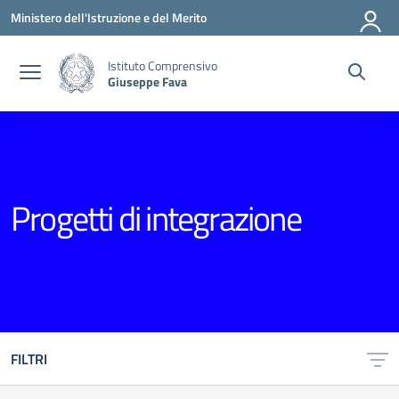
Vai ai contenuti
Vai al menu di navigazione
Vai al footer
Ministero dell'Istruzione e del Merito
Istituto Comprensivo
Giuseppe Fava
Progetti di integrazione
FILTRI