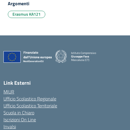
Argomenti
Erasmus KA121
Istituto Comprensivo
Giuseppe Fava
Mascalucia (CT)
— Visita la pagina iniziale della scuola
Link Esterni
MIUR
Ufficio Scolastico Regionale
Ufficio Scolastico Territoriale
Scuola in Chiaro
Iscrizioni On Line
Invalsi