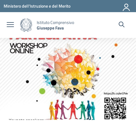
Vai ai contenuti
Vai al menu di navigazione
Vai al footer
Ministero dell'Istruzione e del Merito
Istituto Comprensivo
Giuseppe Fava