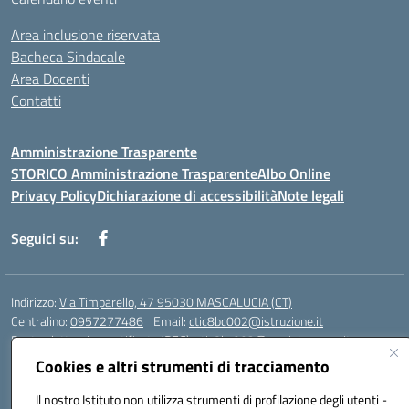
Area inclusione riservata
Bacheca Sindacale
Area Docenti
Contatti
Amministrazione Trasparente
STORICO Amministrazione Trasparente
Albo Online
Privacy Policy
Dichiarazione di accessibilità
Note legali
Seguici su:
Indirizzo:
Via Timparello, 47 95030 MASCALUCIA (CT)
Centralino:
0957277486
Email:
ctic8bc002@istruzione.it
Posta elettronica certificata (PEC):
ctic8bc002@pec.istruzione.it
Cookies e altri strumenti di tracciamento
Codice fiscale: 93238350875
Codice meccanografico:
ctic8bc002
Il nostro Istituto non utilizza strumenti di profilazione degli utenti -