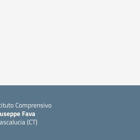
tituto Comprensivo
iuseppe Fava
scalucia (CT)
Visita la pagina iniziale della scuola