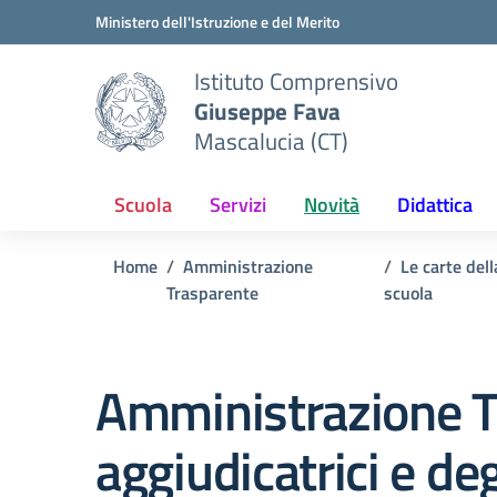
Vai ai contenuti
Vai al menu di navigazione
Vai al footer
Ministero dell'Istruzione e del Merito
Istituto Comprensivo
Giuseppe Fava
Mascalucia (CT)
Scuola
Servizi
Novità
Didattica
Home
Amministrazione
Le carte dell
Trasparente
scuola
Amministrazione T
aggiudicatrici e de