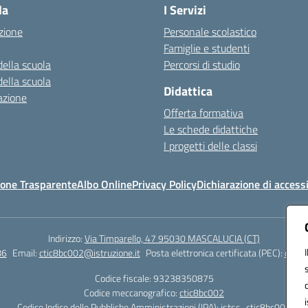
la
I Servizi
zione
Personale scolastico
Famiglie e studenti
della scuola
Percorsi di studio
della scuola
Didattica
azione
Offerta formativa
Le schede didattiche
I progetti delle classi
one Trasparente
Albo Online
Privacy Policy
Dichiarazione di accessi
Indirizzo:
Via Timparello, 47 95030 MASCALUCIA (CT)
86
Email:
ctic8bc002@istruzione.it
Posta elettronica certificata (PEC):
ctic8
Codice fiscale: 93238350875
Codice meccanografico:
ctic8bc002
Codice Indice delle Pubbliche Amministrazioni (IPA): istsc_ctic8bc002