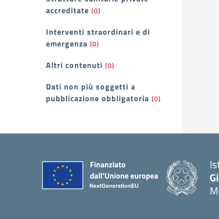
accreditate
(0)
Interventi straordinari e di
emergenza
(0)
Altri contenuti
(0)
Dati non più soggetti a
pubblicazione obbligatoria
(0)
Is
G
Ma
— 