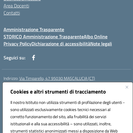
Area Docenti
Contatti
Amministrazione Trasparente
STORICO Amministrazione Trasparente
Albo Online
Privacy Policy
Dichiarazione di accessibilità
Note legali
Seguici su:
Indirizzo:
Via Timparello, 47 95030 MASCALUCIA (CT)
Centralino:
0957277486
Email:
ctic8bc002@istruzione.it
Posta elettronica certificata (PEC):
Cookies e altri strumenti di tracciamento
ctic8bc002@pec.istruzione.it
Codice fiscale: 93238350875
Il nostro Istituto non utilizza strumenti di profilazione degli utenti -
Codice meccanografico:
ctic8bc002
sono utilizzati esclusivamente cookies tecnici necessari al
Codice Indice delle Pubbliche Amministrazioni (IPA): istsc_ctic8bc002
corretto funzionamento del sito, alla fruibilità dei servizi
Codice unico di fatturazione (CUF): 2PO2JW
istituzionali e alla sua accessibilità – sono utilizzati, inoltre,
strumenti statistici anonimizzati messi a disposizione da Web