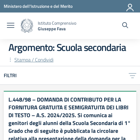
Vai ai contenuti
Vai al menu di navigazione
Vai al footer
Ministero dell'Istruzione e del Merito
Istituto Comprensivo
Giuseppe Fava
Argomento: Scuola secondaria
Stampa / Condividi
FILTRI
L.448/98 – DOMANDA DI CONTRIBUTO PER LA
FORNITURA GRATUITA E SEMIGRATUITA DEI LIBRI
DI TESTO – A.S. 2024/2025. Si comunica ai
genitori degli alunni della Scuola Secondaria di 1°
Grado che di seguito è pubblicata la circolare
relativa alla presentazione della domanda per la