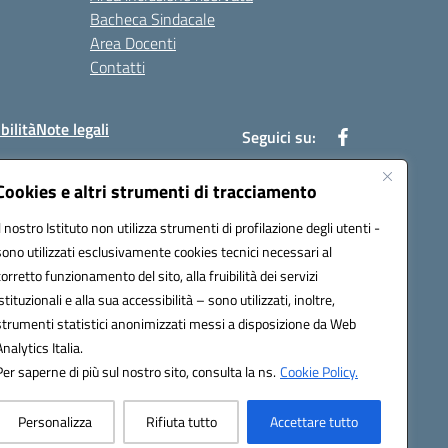
Bacheca Sindacale
Area Docenti
Contatti
bilità
Note legali
Seguici su:
Cookies e altri strumenti di tracciamento
Il nostro Istituto non utilizza strumenti di profilazione degli utenti -
bc002@pec.istruzione.it
sono utilizzati esclusivamente cookies tecnici necessari al
corretto funzionamento del sito, alla fruibilità dei servizi
istituzionali e alla sua accessibilità – sono utilizzati, inoltre,
strumenti statistici anonimizzati messi a disposizione da Web
Analytics Italia.
Per saperne di più sul nostro sito, consulta la ns.
Cookie Policy.
Personalizza
Rifiuta tutto
Accettare tutto