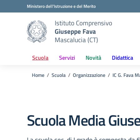
Vai ai contenuti
Vai al menu di navigazione
Vai al footer
Ministero dell'Istruzione e del Merito
Istituto Comprensivo
Giuseppe Fava
Mascalucia (CT)
Scuola
Servizi
Novità
Didattica
Home
Scuola
Organizzazione
IC G. Fava M
Scuola Media Gius
La scuola sec. di I grado è composta da 6 