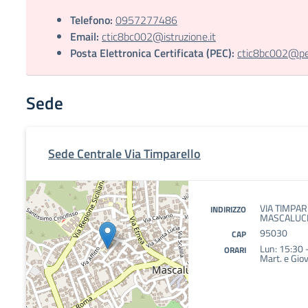
Telefono:
0957277486
Email:
ctic8bc002@istruzione.it
Posta Elettronica Certificata (PEC):
ctic8bc002@pec.
Sede
Sede Centrale Via Timparello
VIA TIMPAR
INDIRIZZO
MASCALUCIA
95030
CAP
Lun: 15:30 
ORARI
Mart. e Giov