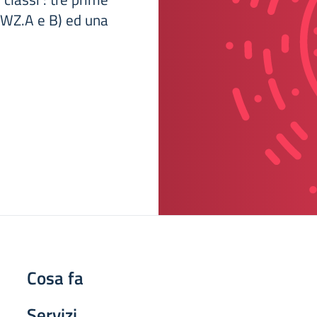
(SWZ.A e B) ed una
Cosa fa
Servizi