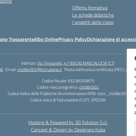
azione
Offerta formativa
Le schede didattiche
I progetti delle classi
one Trasparente
Albo Online
Privacy Policy
Dichiarazione di accessi
Indirizzo:
Via Timparello, 47 95030 MASCALUCIA (CT)
86
Email:
ctic8bc002@istruzione.it
Posta elettronica certificata (PEC):
ctic8
Codice fiscale: 93238350875
Codice meccanografico:
ctic8bc002
Codice Indice delle Pubbliche Amministrazioni (IPA): istsc_ctic8bc002
Codice unico di fatturazione (CUF): 2PO2JW
Hosting & Powered by 3D Solution S.r.l.
Concept & Design by Designers Italia