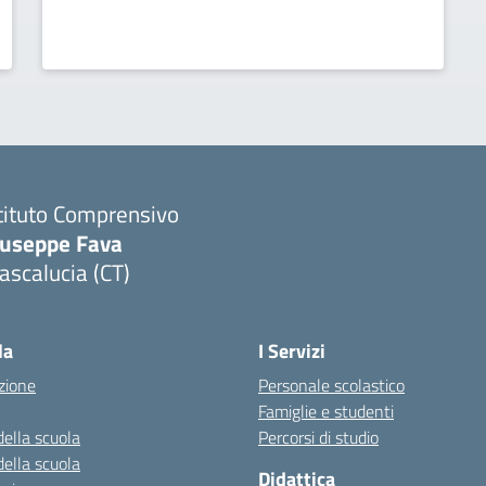
tituto Comprensivo
iuseppe Fava
scalucia (CT)
Visita la pagina iniziale della scuola
la
I Servizi
zione
Personale scolastico
Famiglie e studenti
della scuola
Percorsi di studio
della scuola
Didattica