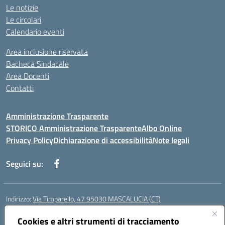
Le notizie
Le circolari
Calendario eventi
Area inclusione riservata
Bacheca Sindacale
Area Docenti
Contatti
Amministrazione Trasparente
STORICO Amministrazione Trasparente
Albo Online
Privacy Policy
Dichiarazione di accessibilità
Note legali
Seguici su:
Indirizzo:
Via Timparello, 47 95030 MASCALUCIA (CT)
Centralino:
0957277486
Email:
ctic8bc002@istruzione.it
Posta elettronica certificata (PEC):
Cookies e altri strumenti di tracciamento
ctic8bc002@pec.istruzione.it