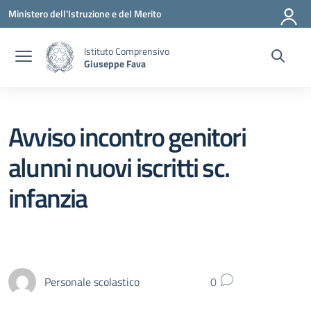
Vai ai contenuti
Vai al menu di navigazione
Vai al footer
Ministero dell'Istruzione e del Merito
Istituto Comprensivo
Giuseppe Fava
Avviso incontro genitori
alunni nuovi iscritti sc.
infanzia
Personale scolastico
0