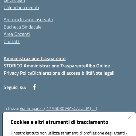
Le circolari
Calendario eventi
Area inclusione riservata
Bacheca Sindacale
Area Docenti
Contatti
Amministrazione Trasparente
STORICO Amministrazione Trasparente
Albo Online
Privacy Policy
Dichiarazione di accessibilità
Note legali
Seguici su:
Indirizzo:
Via Timparello, 47 95030 MASCALUCIA (CT)
Centralino:
0957277486
Email:
ctic8bc002@istruzione.it
Posta elettronica certificata (PEC):
Cookies e altri strumenti di tracciamento
ctic8bc002@pec.istruzione.it
Codice fiscale: 93238350875
Il nostro Istituto non utilizza strumenti di profilazione degli utenti -