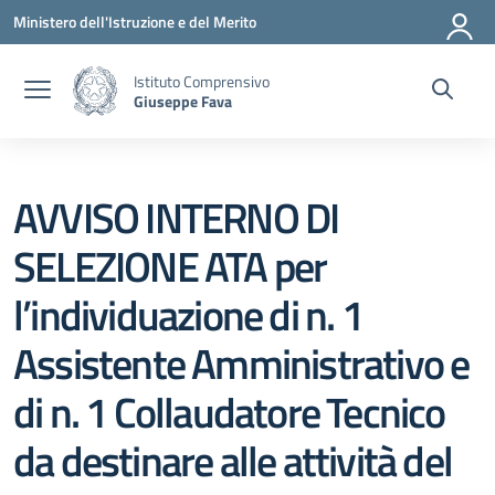
Vai ai contenuti
Vai al menu di navigazione
Vai al footer
Ministero dell'Istruzione e del Merito
Istituto Comprensivo
Giuseppe Fava
AVVISO INTERNO DI
SELEZIONE ATA per
l’individuazione di n. 1
Assistente Amministrativo e
di n. 1 Collaudatore Tecnico
da destinare alle attività del