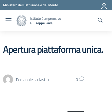
Vai ai contenuti
Vai al menu di navigazione
Vai al footer
Ministero dell'Istruzione e del Merito
Istituto Comprensivo
Giuseppe Fava
Apertura piattaforma unica.
Personale scolastico
0