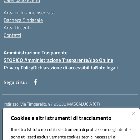
Calendario eventi
Area inclusione riservata
Bacheca Sindacale
Area Docenti
Contatti
Amministrazione Trasparente
STORICO Amministrazione Trasparente
Albo Online
Privacy Policy
Dichiarazione di accessibilità
Note legali
Seguici su:
Indirizzo:
Via Timparello, 47 95030 MASCALUCIA (CT)
Centralino:
0957277486
Email:
ctic8bc002@istruzione.it
Posta elettronica certificata (PEC):
Cookies e altri strumenti di tracciamento
ctic8bc002@pec.istruzione.it
Codice fiscale: 93238350875
Il nostro Istituto non utilizza strumenti di profilazione degli utenti -
Codice meccanografico:
ctic8bc002
sono utilizzati esclusivamente cookies tecnici necessari al