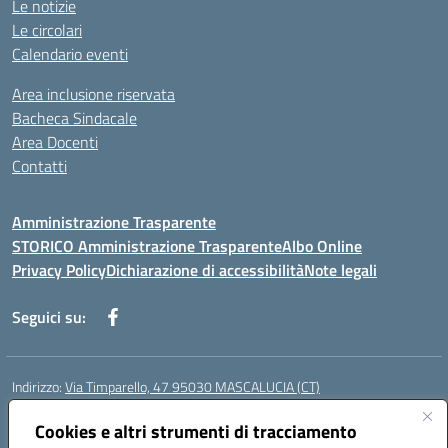
Le notizie
Le circolari
Calendario eventi
Area inclusione riservata
Bacheca Sindacale
Area Docenti
Contatti
Amministrazione Trasparente
STORICO Amministrazione Trasparente
Albo Online
Privacy Policy
Dichiarazione di accessibilità
Note legali
Seguici su:
Indirizzo:
Via Timparello, 47 95030 MASCALUCIA (CT)
Centralino:
0957277486
Email:
ctic8bc002@istruzione.it
Posta elettronica certificata (PEC):
Cookies e altri strumenti di tracciamento
ctic8bc002@pec.istruzione.it