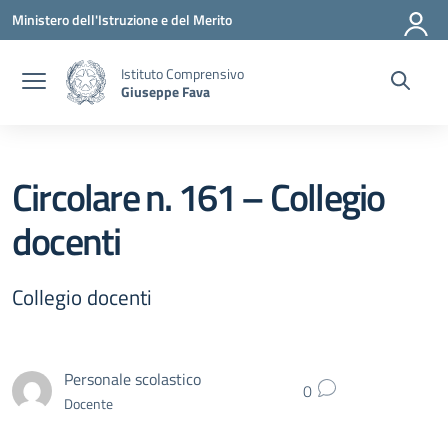
Vai ai contenuti
Vai al menu di navigazione
Vai al footer
Ministero dell'Istruzione e del Merito
Istituto Comprensivo
Giuseppe Fava
Circolare n. 161 – Collegio
docenti
Collegio docenti
Personale scolastico
0
Docente