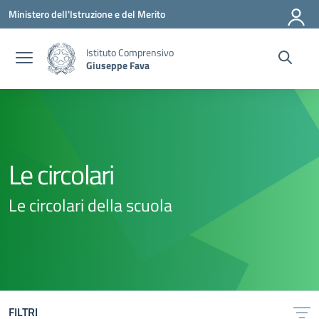
Vai ai contenuti
Vai al menu di navigazione
Vai al footer
Ministero dell'Istruzione e del Merito
Istituto Comprensivo
Giuseppe Fava
Le circolari
Le circolari della scuola
FILTRI