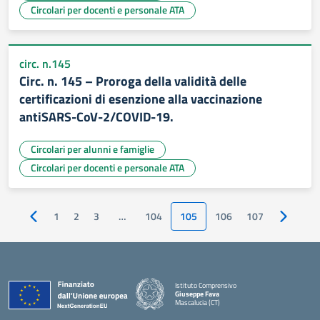
Circolari per docenti e personale ATA
circ. n.145
Circ. n. 145 – Proroga della validità delle
certificazioni di esenzione alla vaccinazione
antiSARS-CoV-2/COVID-19.
Circolari per alunni e famiglie
Circolari per docenti e personale ATA
1
2
3
…
104
105
106
107
Pagina precedente
Pagina s
Istituto Comprensivo
Giuseppe Fava
Mascalucia (CT)
— Visita la pagina iniziale della scuola