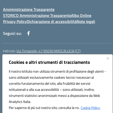
Amministrazione Trasparente
STORICO Amministrazione Trasparente
Albo Online
Privacy Policy
Dichiarazione di accessibilità
Note legali
Seguici su:
Indirizzo:
Via Timparello, 47 95030 MASCALUCIA (CT)
Centralino:
0957277486
Email:
ctic8bc002@istruzione.it
Posta elettronica certificata (PEC):
Cookies e altri strumenti di tracciamento
ctic8bc002@pec.istruzione.it
Codice fiscale: 93238350875
Il nostro Istituto non utilizza strumenti di profilazione degli utenti -
Codice meccanografico:
ctic8bc002
sono utilizzati esclusivamente cookies tecnici necessari al
Codice Indice delle Pubbliche Amministrazioni (IPA): istsc_ctic8bc002
corretto funzionamento del sito, alla fruibilità dei servizi
Codice unico di fatturazione (CUF): 2PO2JW
istituzionali e alla sua accessibilità – sono utilizzati, inoltre,
strumenti statistici anonimizzati messi a disposizione da Web
Analytics Italia.
Hosting & Powered by 3D Solution S.r.l.
Per saperne di più sul nostro sito, consulta la ns.
Cookie Policy.
Concept & Design by Designers Italia