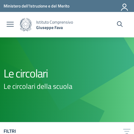
Vai ai contenuti
Vai al menu di navigazione
Vai al footer
Ministero dell'Istruzione e del Merito
Istituto Comprensivo
Giuseppe Fava
Le circolari
Le circolari della scuola
FILTRI