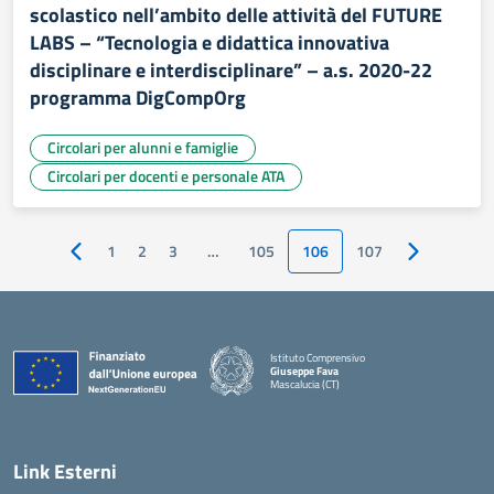
scolastico nell’ambito delle attività del FUTURE
LABS – “Tecnologia e didattica innovativa
disciplinare e interdisciplinare” – a.s. 2020-22
programma DigCompOrg
Circolari per alunni e famiglie
Circolari per docenti e personale ATA
1
2
3
…
105
106
107
Pagina precedente
Pagina succ
Istituto Comprensivo
Giuseppe Fava
Mascalucia (CT)
— Visita la pagina iniziale della scuola
Link Esterni