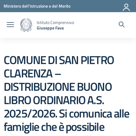
Vai ai contenuti
Vai al menu di navigazione
Vai al footer
Ministero dell'Istruzione e del Merito
Istituto Comprensivo
Giuseppe Fava
COMUNE DI SAN PIETRO
CLARENZA –
DISTRIBUZIONE BUONO
LIBRO ORDINARIO A.S.
2025/2026. Si comunica alle
famiglie che è possibile