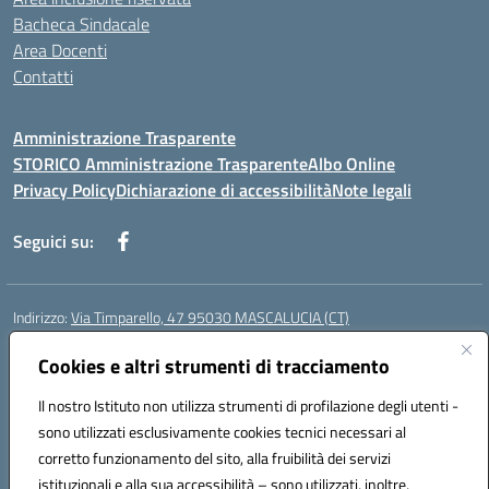
Bacheca Sindacale
Area Docenti
Contatti
Amministrazione Trasparente
STORICO Amministrazione Trasparente
Albo Online
Privacy Policy
Dichiarazione di accessibilità
Note legali
Seguici su:
Indirizzo:
Via Timparello, 47 95030 MASCALUCIA (CT)
Centralino:
0957277486
Email:
ctic8bc002@istruzione.it
Posta elettronica certificata (PEC):
Cookies e altri strumenti di tracciamento
ctic8bc002@pec.istruzione.it
Codice fiscale: 93238350875
Il nostro Istituto non utilizza strumenti di profilazione degli utenti -
Codice meccanografico:
ctic8bc002
sono utilizzati esclusivamente cookies tecnici necessari al
Codice Indice delle Pubbliche Amministrazioni (IPA): istsc_ctic8bc002
corretto funzionamento del sito, alla fruibilità dei servizi
Codice unico di fatturazione (CUF): 2PO2JW
istituzionali e alla sua accessibilità – sono utilizzati, inoltre,