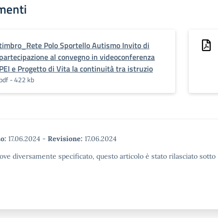
menti
timbro_Rete Polo Sportello Autismo Invito di
partecipazione al convegno in videoconferenza
PEI e Progetto di Vita la continuità tra istruzio
pdf - 422 kb
o:
17.06.2024
-
Revisione:
17.06.2024
ove diversamente specificato, questo articolo è stato rilasciato sott