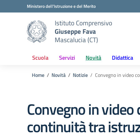
Vai ai contenuti
Vai al menu di navigazione
Vai al footer
Ministero dell'Istruzione e del Merito
Istituto Comprensivo
Giuseppe Fava
Mascalucia (CT)
Scuola
Servizi
Novità
Didattica
Home
Novità
Notizie
Convegno in video con
Convegno in video c
continuità tra istru