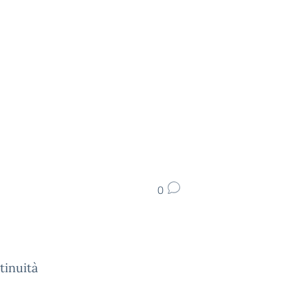
0
tinuità