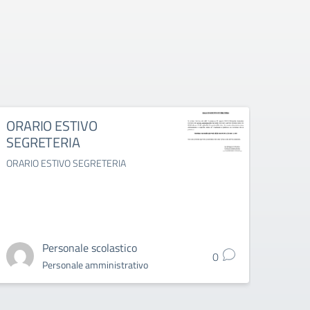
ORARIO ESTIVO
Colle
SEGRETERIA
al 14
prodo
ORARIO ESTIVO SEGRETERIA
appa
Collett
2025 do
appart
Personale scolastico
0
Personale amministrativo