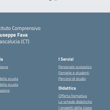
tituto Comprensivo
iuseppe Fava
scalucia (CT)
Visita la pagina iniziale della scuola
la
I Servizi
zione
Personale scolastico
Famiglie e studenti
della scuola
Percorsi di studio
della scuola
Didattica
azione
Offerta formativa
Le schede didattiche
I progetti delle classi