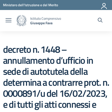
Vai ai contenuti
Vai al menu di navigazione
Vai al footer
Ministero dell'Istruzione e del Merito
Istituto Comprensivo
Giuseppe Fava
decreto n. 1448 –
annullamento d’ufficio in
sede di autotutela della
determina a contrarre prot. n.
0000891/u del 16/02/2023,
e di tutti gli atti connessi e