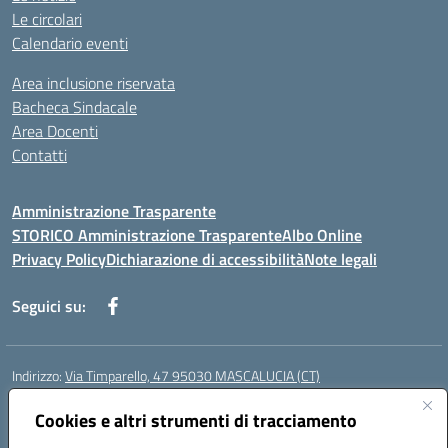
Le circolari
Calendario eventi
Area inclusione riservata
Bacheca Sindacale
Area Docenti
Contatti
Amministrazione Trasparente
STORICO Amministrazione Trasparente
Albo Online
Privacy Policy
Dichiarazione di accessibilità
Note legali
Seguici su:
Indirizzo:
Via Timparello, 47 95030 MASCALUCIA (CT)
Centralino:
0957277486
Email:
ctic8bc002@istruzione.it
Posta elettronica certificata (PEC):
Cookies e altri strumenti di tracciamento
ctic8bc002@pec.istruzione.it