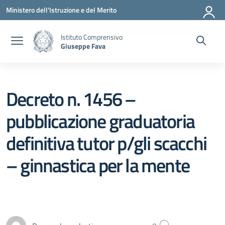
Vai ai contenuti
Vai al menu di navigazione
Vai al footer
Ministero dell'Istruzione e del Merito
Istituto Comprensivo
Giuseppe Fava
Decreto n. 1456 –
pubblicazione graduatoria
definitiva tutor p/gli scacchi
– ginnastica per la mente