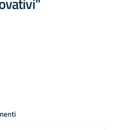
vativi”
menti