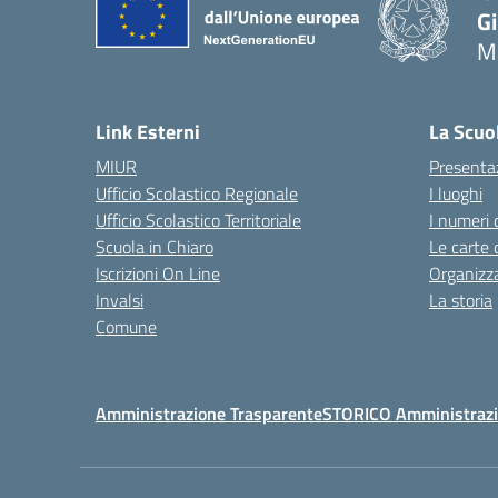
G
Ma
— 
Link Esterni
La Scuo
MIUR
Presenta
Ufficio Scolastico Regionale
I luoghi
Ufficio Scolastico Territoriale
I numeri 
Scuola in Chiaro
Le carte 
Iscrizioni On Line
Organizz
Invalsi
La storia
Comune
Amministrazione Trasparente
STORICO Amministrazi