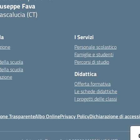
iuseppe Fava
scalucia (CT)
Visita la pagina iniziale della scuola
la
I Servizi
zione
Personale scolastico
Famiglie e studenti
della scuola
Percorsi di studio
della scuola
Didattica
azione
Offerta formativa
Le schede didattiche
I progetti delle classi
one Trasparente
Albo Online
Privacy Policy
Dichiarazione di accessi