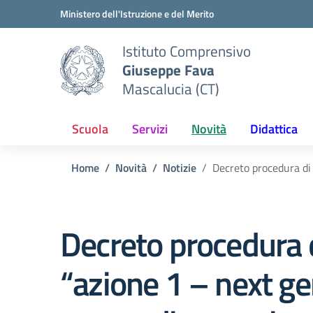
Vai ai contenuti
Vai al menu di navigazione
Vai al footer
Ministero dell'Istruzione e del Merito
Istituto Comprensivo
Giuseppe Fava
Mascalucia (CT)
Scuola
Servizi
Novità
Didattica
Home
Novità
Notizie
Decreto procedura di 
Decreto procedura di
“azione 1 – next g