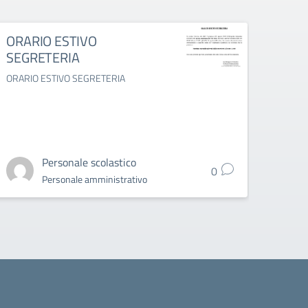
ORARIO ESTIVO
Colle
SEGRETERIA
al 14
prodo
ORARIO ESTIVO SEGRETERIA
appa
Collett
2025 do
appart
Personale scolastico
0
Personale amministrativo