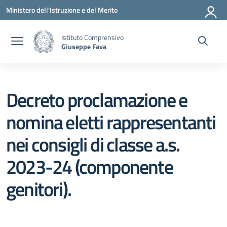
Vai ai contenuti
Vai al menu di navigazione
Vai al footer
Ministero dell'Istruzione e del Merito
Istituto Comprensivo
Giuseppe Fava
Decreto proclamazione e
nomina eletti rappresentanti
nei consigli di classe a.s.
2023-24 (componente
genitori).