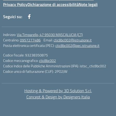
Privacy Policy
Dichiarazione di accessibilità
Note legali
Seguici su:
Indirizzo:
Via Timparello, 47 95030 MASCALUCIA (CT)
Centralino:
0957277486
Email:
ctic8bc002@istruzione.it
Posta elettronica certificata (PEC):
ctic8bc002@pec.istruzione.it
Codice fiscale: 93238350875
Codice meccanografico:
ctic8bc002
Codice Indice delle Pubbliche Amministrazioni (IPA): istsc_ctic8bc002
Codice unico di fatturazione (CUF): 2PO2JW
Hosting & Powered by 3D Solution S.r.l.
Concept & Design by Designers Italia