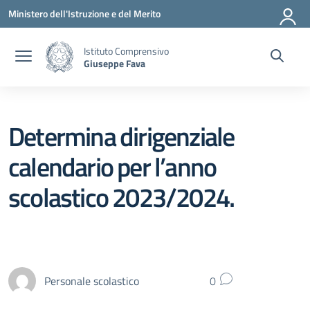
Vai ai contenuti
Vai al menu di navigazione
Vai al footer
Ministero dell'Istruzione e del Merito
Istituto Comprensivo
Giuseppe Fava
Determina dirigenziale
calendario per l’anno
scolastico 2023/2024.
Personale scolastico
0