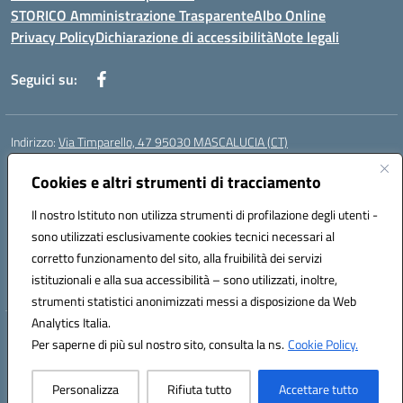
STORICO Amministrazione Trasparente
Albo Online
Privacy Policy
Dichiarazione di accessibilità
Note legali
Seguici su:
Indirizzo:
Via Timparello, 47 95030 MASCALUCIA (CT)
Centralino:
0957277486
Email:
ctic8bc002@istruzione.it
Posta elettronica certificata (PEC):
Cookies e altri strumenti di tracciamento
ctic8bc002@pec.istruzione.it
Codice fiscale: 93238350875
Il nostro Istituto non utilizza strumenti di profilazione degli utenti -
Codice meccanografico:
ctic8bc002
sono utilizzati esclusivamente cookies tecnici necessari al
Codice Indice delle Pubbliche Amministrazioni (IPA): istsc_ctic8bc002
corretto funzionamento del sito, alla fruibilità dei servizi
Codice unico di fatturazione (CUF): 2PO2JW
istituzionali e alla sua accessibilità – sono utilizzati, inoltre,
strumenti statistici anonimizzati messi a disposizione da Web
Analytics Italia.
Hosting & Powered by 3D Solution S.r.l.
Per saperne di più sul nostro sito, consulta la ns.
Cookie Policy.
Concept & Design by Designers Italia
Personalizza
Rifiuta tutto
Accettare tutto