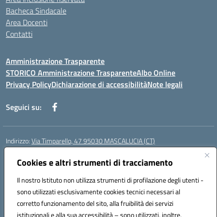
Bacheca Sindacale
Area Docenti
Contatti
Amministrazione Trasparente
STORICO Amministrazione Trasparente
Albo Online
Privacy Policy
Dichiarazione di accessibilità
Note legali
Seguici su:
Indirizzo:
Via Timparello, 47 95030 MASCALUCIA (CT)
Centralino:
0957277486
Email:
ctic8bc002@istruzione.it
Posta elettronica certificata (PEC):
Cookies e altri strumenti di tracciamento
ctic8bc002@pec.istruzione.it
Codice fiscale: 93238350875
Il nostro Istituto non utilizza strumenti di profilazione degli utenti -
Codice meccanografico:
ctic8bc002
sono utilizzati esclusivamente cookies tecnici necessari al
Codice Indice delle Pubbliche Amministrazioni (IPA): istsc_ctic8bc002
corretto funzionamento del sito, alla fruibilità dei servizi
Codice unico di fatturazione (CUF): 2PO2JW
istituzionali e alla sua accessibilità – sono utilizzati, inoltre,