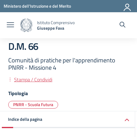
Vai ai contenuti
Vai al menu di navigazione
Vai al footer
Ministero dell'Istruzione e del Merito
Istituto Comprensivo
Giuseppe Fava
D.M. 66
Comunità di pratiche per l'apprendimento
PNRR - Missione 4
Stampa / Condividi
Tipologia
PNRR - Scuola Futura
Indice della pagina