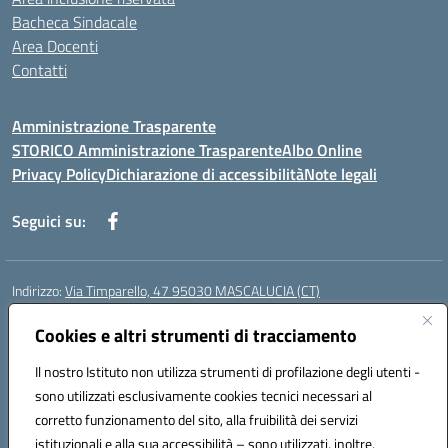
Bacheca Sindacale
Area Docenti
Contatti
Amministrazione Trasparente
STORICO Amministrazione Trasparente
Albo Online
Privacy Policy
Dichiarazione di accessibilità
Note legali
Seguici su:
Indirizzo:
Via Timparello, 47 95030 MASCALUCIA (CT)
Centralino:
0957277486
Email:
ctic8bc002@istruzione.it
Posta elettronica certificata (PEC):
Cookies e altri strumenti di tracciamento
ctic8bc002@pec.istruzione.it
Codice fiscale: 93238350875
Il nostro Istituto non utilizza strumenti di profilazione degli utenti -
Codice meccanografico:
ctic8bc002
sono utilizzati esclusivamente cookies tecnici necessari al
Codice Indice delle Pubbliche Amministrazioni (IPA): istsc_ctic8bc002
corretto funzionamento del sito, alla fruibilità dei servizi
Codice unico di fatturazione (CUF): 2PO2JW
istituzionali e alla sua accessibilità – sono utilizzati, inoltre,