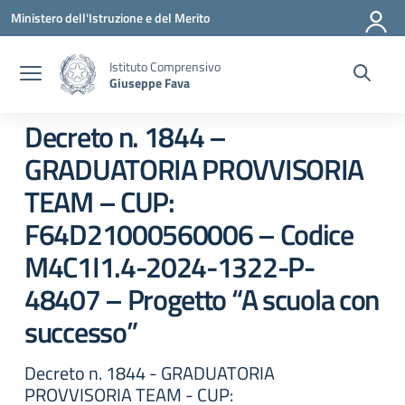
Vai ai contenuti
Vai al menu di navigazione
Vai al footer
Ministero dell'Istruzione e del Merito
Istituto Comprensivo
Giuseppe Fava
Decreto n. 1844 –
GRADUATORIA PROVVISORIA
TEAM – CUP:
F64D21000560006 – Codice
M4C1I1.4-2024-1322-P-
48407 – Progetto “A scuola con
successo”
Decreto n. 1844 - GRADUATORIA
PROVVISORIA TEAM - CUP: