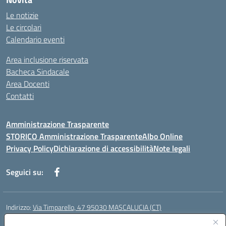
Le notizie
Le circolari
Calendario eventi
Area inclusione riservata
Bacheca Sindacale
Area Docenti
Contatti
Amministrazione Trasparente
STORICO Amministrazione Trasparente
Albo Online
Privacy Policy
Dichiarazione di accessibilità
Note legali
Seguici su:
Indirizzo:
Via Timparello, 47 95030 MASCALUCIA (CT)
Centralino:
0957277486
Email:
ctic8bc002@istruzione.it