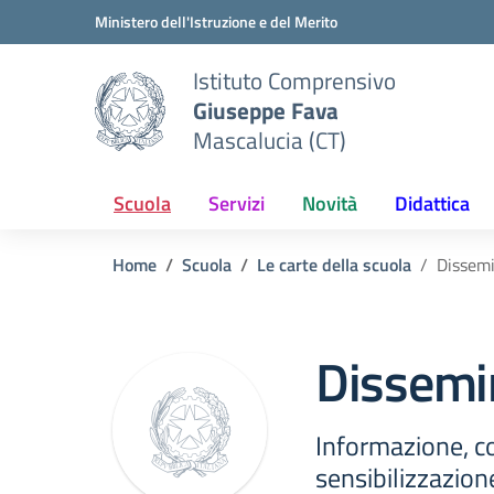
Vai ai contenuti
Vai al menu di navigazione
Vai al footer
Ministero dell'Istruzione e del Merito
Istituto Comprensivo
Giuseppe Fava
Mascalucia (CT)
Scuola
Servizi
Novità
Didattica
Home
Scuola
Le carte della scuola
Dissemi
Dissemin
Informazione, c
sensibilizzazion