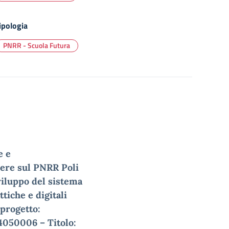
ipologia
PNRR - Scuola Futura
e e
lere sul PNRR Poli
sviluppo del sistema
tiche e digitali
 progetto:
4050006 –
Titolo: