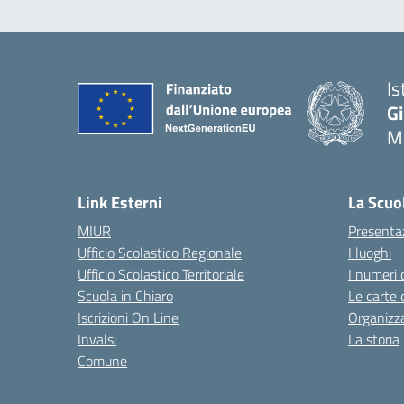
Is
G
Ma
— 
Link Esterni
La Scuo
MIUR
Presenta
Ufficio Scolastico Regionale
I luoghi
Ufficio Scolastico Territoriale
I numeri 
Scuola in Chiaro
Le carte 
Iscrizioni On Line
Organizz
Invalsi
La storia
Comune