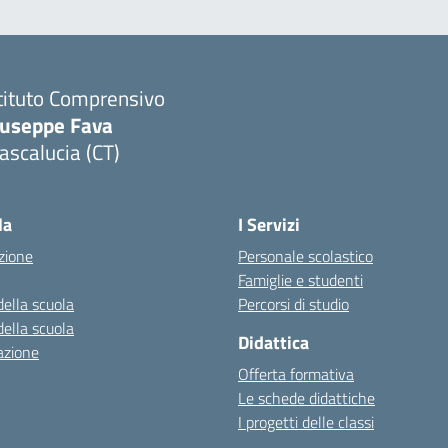
tituto Comprensivo
iuseppe Fava
scalucia (CT)
Visita la pagina iniziale della scuola
la
I Servizi
zione
Personale scolastico
Famiglie e studenti
della scuola
Percorsi di studio
della scuola
Didattica
azione
Offerta formativa
Le schede didattiche
I progetti delle classi