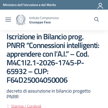
Vai ai contenuti
Vai al menu di navigazione
Vai al footer
Ministero dell'Istruzione e del Merito
Istituto Comprensivo
Giuseppe Fava
Iscrizione in Bilancio prog.
PNRR “Connessioni intelligenti:
apprendere con l’A.I.” – Cod.
M4C1I2.1-2026-1745-P-
65932 – CUP:
F64D25004050006
decreto di assunzione in bilancio progetto
PNRR
Stampa / Condividi