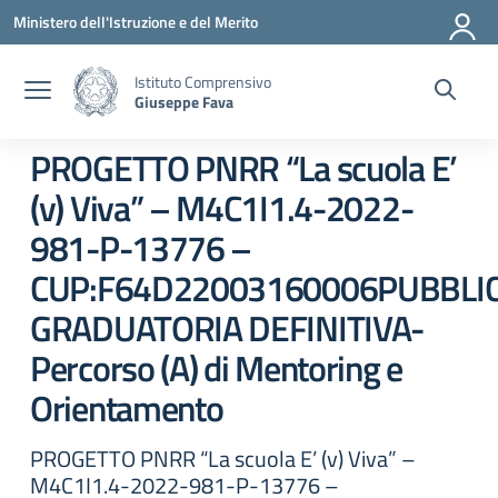
Vai ai contenuti
Vai al menu di navigazione
Vai al footer
Ministero dell'Istruzione e del Merito
Istituto Comprensivo
Giuseppe Fava
PROGETTO PNRR “La scuola E’
(v) Viva” – M4C1I1.4-2022-
981-P-13776 –
CUP:F64D22003160006PUBBLI
GRADUATORIA DEFINITIVA-
Percorso (A) di Mentoring e
Orientamento
PROGETTO PNRR “La scuola E’ (v) Viva” –
M4C1I1.4-2022-981-P-13776 –