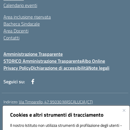
Calendario eventi
Area inclusione riservata
Bacheca Sindacale
Area Docenti
Contatti
Amministrazione Trasparente
STORICO Amministrazione Trasparente
Albo Online
Privacy Policy
Dichiarazione di accessibilità
Note legali
Seguici su:
Indirizzo:
Via Timparello, 47 95030 MASCALUCIA (CT)
Centralino:
0957277486
Email:
ctic8bc002@istruzione.it
Posta elettronica certificata (PEC):
Cookies e altri strumenti di tracciamento
ctic8bc002@pec.istruzione.it
Codice fiscale: 93238350875
Il nostro Istituto non utilizza strumenti di profilazione degli utenti -