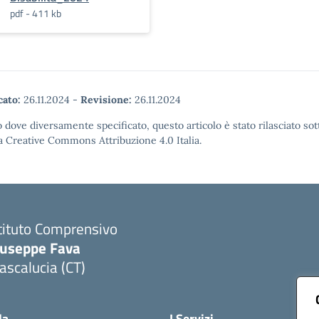
pdf - 411 kb
cato:
26.11.2024
-
Revisione:
26.11.2024
 dove diversamente specificato, questo articolo è stato rilasciato sot
a Creative Commons Attribuzione 4.0 Italia.
tituto Comprensivo
iuseppe Fava
scalucia (CT)
Visita la pagina iniziale della scuola
la
I Servizi