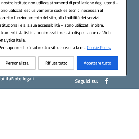
Il nostro Istituto non utilizza strumenti di profilazione degli utenti -
Le notizie
sono utilizzati esclusivamente cookies tecnici necessari al
Le circolari
corretto funzionamento del sito, alla fruibilità dei servizi
Calendario eventi
istituzionali e alla sua accessibilità – sono utilizzati, inoltre,
strumenti statistici anonimizzati messi a disposizione da Web
Area inclusione riservata
Analytics Italia.
Bacheca Sindacale
Per saperne di più sul nostro sito, consulta la ns.
Cookie Policy.
Area Docenti
Contatti
Personalizza
Rifiuta tutto
Accettare tutto
bilità
Note legali
Seguici su:
bc002@pec.istruzione.it