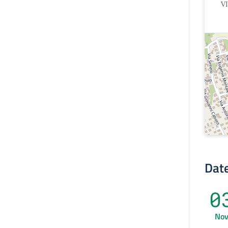
V
Date
0
No