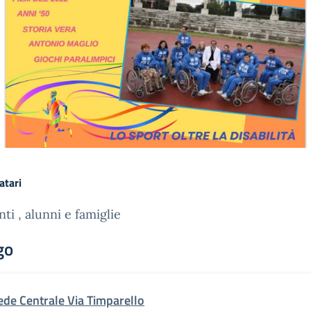
atari
ti , alunni e famiglie
go
ede Centrale Via Timparello