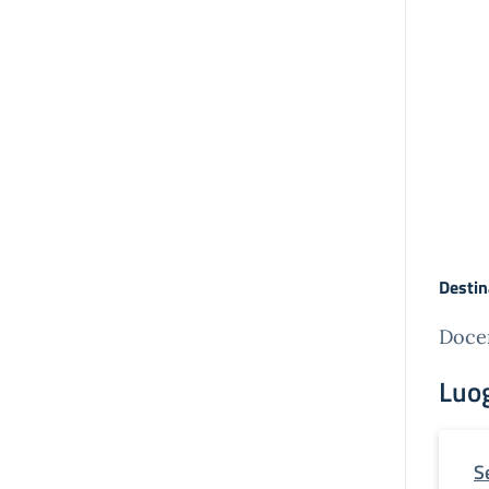
Destin
Docen
Luo
S