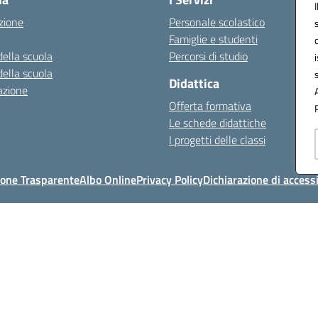
zione
Personale scolastico
Famiglie e studenti
della scuola
Percorsi di studio
della scuola
Didattica
azione
Offerta formativa
Le schede didattiche
I progetti delle classi
one Trasparente
Albo Online
Privacy Policy
Dichiarazione di accessi
Indirizzo:
Via Timparello, 47 95030 MASCALUCIA (CT)
86
Email:
ctic8bc002@istruzione.it
Posta elettronica certificata (PEC):
ctic8
Codice fiscale: 93238350875
Codice meccanografico:
ctic8bc002
Codice Indice delle Pubbliche Amministrazioni (IPA): istsc_ctic8bc002