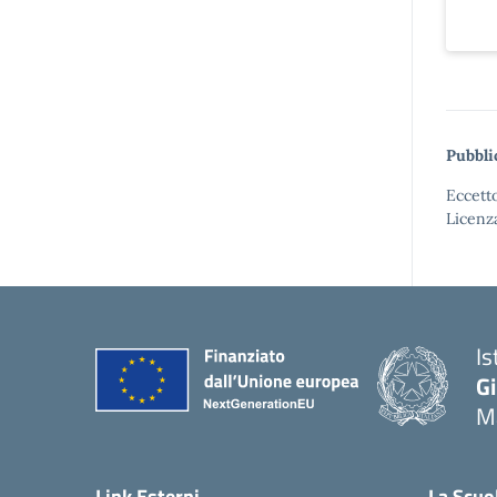
Pubbli
Eccetto
Licenz
Is
G
Ma
— 
Link Esterni
La Scuo