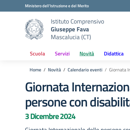
Vai ai contenuti
Vai al menu di navigazione
Vai al footer
Ministero dell'Istruzione e del Merito
Istituto Comprensivo
Giuseppe Fava
Mascalucia (CT)
Scuola
Servizi
Novità
Didattica
Home
Novità
Calendario eventi
Giornata I
Giornata Internazion
persone con disabili
3 Dicembre 2024
Giornata Internazionale delle persone con