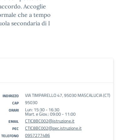
raccordo. Accoglie
 normale che a tempo
uola secondaria di I
VIA TIMPARELLO 47, 95030 MASCALUCIA (CT)
INDIRIZZO
95030
CAP
Lun: 15:30 - 16:30
ORARI
Mart. e Giov.: 09:00 - 11:00
CTIC8BC002@istruzione.it
EMAIL
CTIC8BC002@pec.istruzione.it
PEC
0957277486
TELEFONO