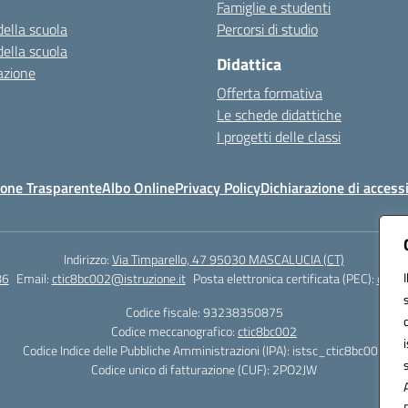
Famiglie e studenti
della scuola
Percorsi di studio
della scuola
Didattica
azione
Offerta formativa
Le schede didattiche
I progetti delle classi
one Trasparente
Albo Online
Privacy Policy
Dichiarazione di accessi
Indirizzo:
Via Timparello, 47 95030 MASCALUCIA (CT)
86
Email:
ctic8bc002@istruzione.it
Posta elettronica certificata (PEC):
ctic8
Codice fiscale: 93238350875
Codice meccanografico:
ctic8bc002
Codice Indice delle Pubbliche Amministrazioni (IPA): istsc_ctic8bc002
Codice unico di fatturazione (CUF): 2PO2JW