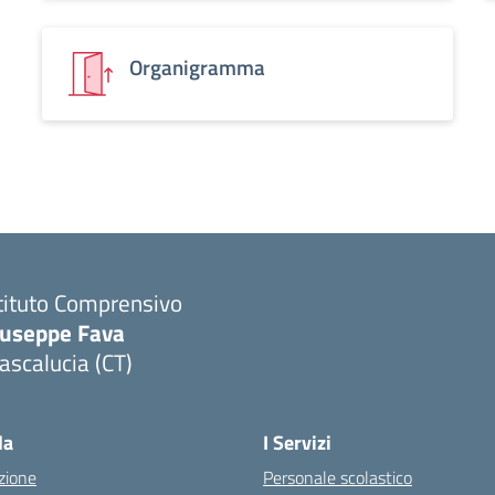
Organigramma
tituto Comprensivo
iuseppe Fava
scalucia (CT)
Visita la pagina iniziale della scuola
la
I Servizi
zione
Personale scolastico