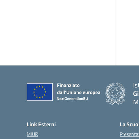
Is
G
Ma
— 
Link Esterni
La Scuo
MIUR
Presenta