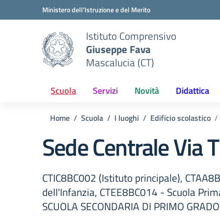
Vai ai contenuti
Vai al menu di navigazione
Vai al footer
Ministero dell'Istruzione e del Merito
Istituto Comprensivo
Giuseppe Fava
Mascalucia (CT)
Scuola
Servizi
Novità
Didattica
Home
Scuola
I luoghi
Edificio scolastico
Sede Centrale Via 
CTIC8BC002 (Istituto principale), CTAA8
dell'Infanzia, CTEE8BC014 - Scuola Pr
SCUOLA SECONDARIA DI PRIMO GRADO