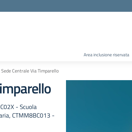
Area inclusione riservata
Sede Centrale Via Timparello
Timparello
BC02X - Scuola
imaria, CTMM8BC013 -