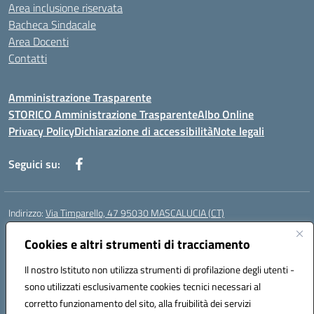
Area inclusione riservata
Bacheca Sindacale
Area Docenti
Contatti
Amministrazione Trasparente
STORICO Amministrazione Trasparente
Albo Online
Privacy Policy
Dichiarazione di accessibilità
Note legali
Seguici su:
Indirizzo:
Via Timparello, 47 95030 MASCALUCIA (CT)
Centralino:
0957277486
Email:
ctic8bc002@istruzione.it
Posta elettronica certificata (PEC):
Cookies e altri strumenti di tracciamento
ctic8bc002@pec.istruzione.it
Codice fiscale: 93238350875
Il nostro Istituto non utilizza strumenti di profilazione degli utenti -
Codice meccanografico:
ctic8bc002
sono utilizzati esclusivamente cookies tecnici necessari al
Codice Indice delle Pubbliche Amministrazioni (IPA): istsc_ctic8bc002
corretto funzionamento del sito, alla fruibilità dei servizi
Codice unico di fatturazione (CUF): 2PO2JW