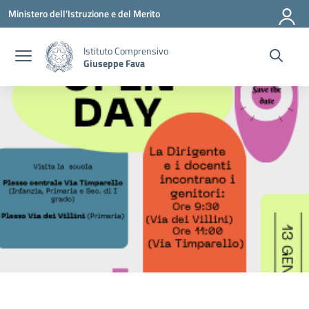
Vai ai contenuti
Vai al menu di navigazione
Vai al footer
Ministero dell'Istruzione e del Merito
Istituto Comprensivo
Giuseppe Fava