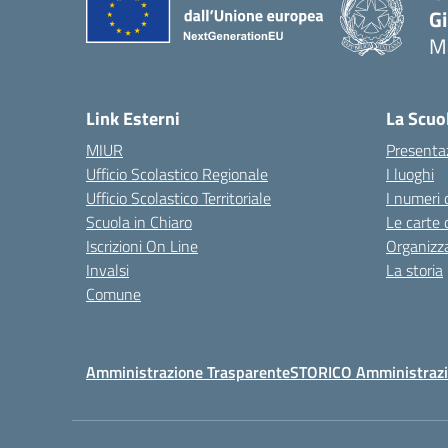
G
Ma
— 
Link Esterni
La Scuo
MIUR
Presenta
Ufficio Scolastico Regionale
I luoghi
Ufficio Scolastico Territoriale
I numeri 
Scuola in Chiaro
Le carte 
Iscrizioni On Line
Organizz
Invalsi
La storia
Comune
Amministrazione Trasparente
STORICO Amministrazi