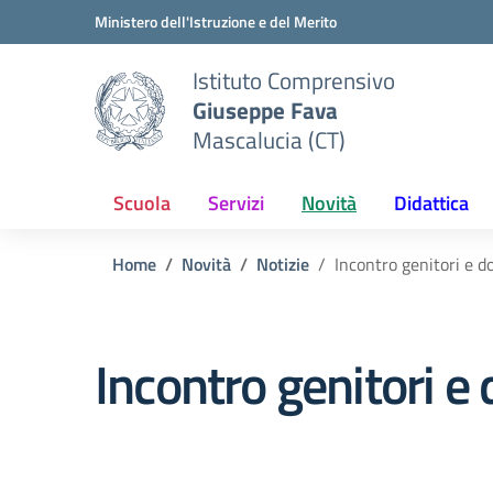
Vai ai contenuti
Vai al menu di navigazione
Vai al footer
Ministero dell'Istruzione e del Merito
Istituto Comprensivo
Giuseppe Fava
Mascalucia (CT)
Scuola
Servizi
Novità
Didattica
Home
Novità
Notizie
Incontro genitori e 
Incontro genitori e