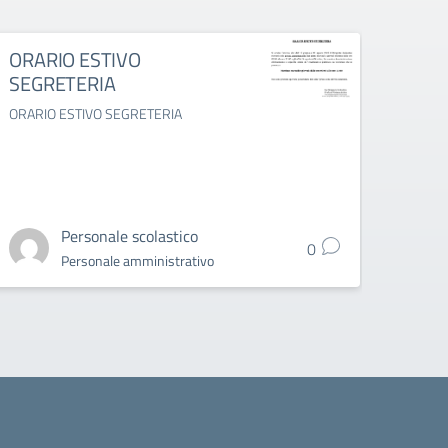
ORARIO ESTIVO
Colle
SEGRETERIA
al 14
prodo
ORARIO ESTIVO SEGRETERIA
appa
Collett
2025 do
appart
Personale scolastico
0
Personale amministrativo