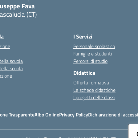
iuseppe Fava
scalucia (CT)
Visita la pagina iniziale della scuola
la
I Servizi
zione
Personale scolastico
Famiglie e studenti
della scuola
Percorsi di studio
della scuola
Didattica
azione
Offerta formativa
Le schede didattiche
I progetti delle classi
one Trasparente
Albo Online
Privacy Policy
Dichiarazione di accessi