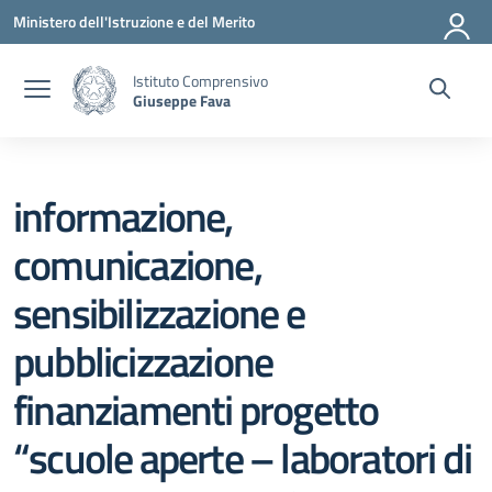
Vai ai contenuti
Vai al menu di navigazione
Vai al footer
Ministero dell'Istruzione e del Merito
Istituto Comprensivo
Giuseppe Fava
informazione,
comunicazione,
sensibilizzazione e
pubblicizzazione
finanziamenti progetto
“scuole aperte – laboratori di