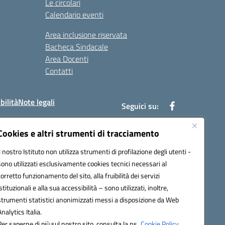
Le circolari
Calendario eventi
Area inclusione riservata
Bacheca Sindacale
Area Docenti
Contatti
bilità
Note legali
Seguici su:
Cookies e altri strumenti di tracciamento
Il nostro Istituto non utilizza strumenti di profilazione degli utenti -
bc002@pec.istruzione.it
sono utilizzati esclusivamente cookies tecnici necessari al
corretto funzionamento del sito, alla fruibilità dei servizi
istituzionali e alla sua accessibilità – sono utilizzati, inoltre,
strumenti statistici anonimizzati messi a disposizione da Web
Analytics Italia.
Per saperne di più sul nostro sito, consulta la ns.
Cookie Policy.