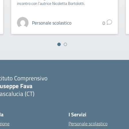
incontro con l’autrice Nicoletta Bortolotti.
Personale scolastico
0
tituto Comprensivo
iuseppe Fava
scalucia (CT)
Visita la pagina iniziale della scuola
la
I Servizi
zione
Personale scolastico