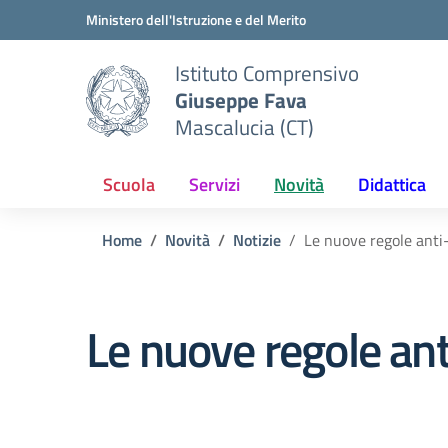
Vai ai contenuti
Vai al menu di navigazione
Vai al footer
Ministero dell'Istruzione e del Merito
Istituto Comprensivo
Giuseppe Fava
Mascalucia (CT)
Scuola
Servizi
Novità
Didattica
Home
Novità
Notizie
Le nuove regole anti
Le nuove regole ant