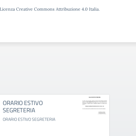
o Licenza Creative Commons Attribuzione 4.0 Italia.
ORARIO ESTIVO
Colle
SEGRETERIA
al 14
prodo
ORARIO ESTIVO SEGRETERIA
appa
Collett