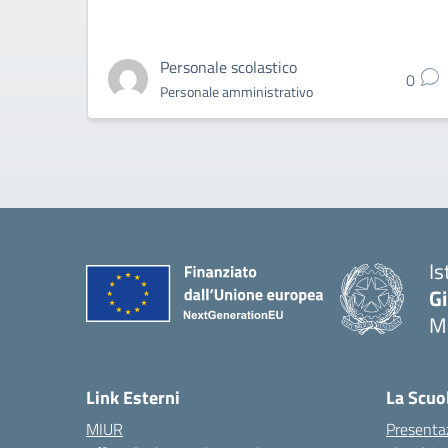
Personale scolastico
0
Personale amministrativo
Is
G
Ma
— 
Link Esterni
La Scuo
MIUR
Presenta