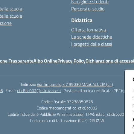
Famiglie e studenti
della scuola
Percorsi di studio
della scuola
Didattica
azione
Offerta formativa
Le schede didattiche
I progetti delle classi
one Trasparente
Albo Online
Privacy Policy
Dichiarazione di accessi
Indirizzo:
Via Timparello, 47 95030 MASCALUCIA (CT)
86
Email:
ctic8bc002@istruzione.it
Posta elettronica certificata (PEC):
ctic8
Codice fiscale: 93238350875
Codice meccanografico:
ctic8bc002
Codice Indice delle Pubbliche Amministrazioni (IPA): istsc_ctic8bc002
Codice unico di fatturazione (CUF): 2PO2JW