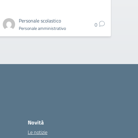
2025 do
appart
Personale scolastico
0
Personale amministrativo
Novità
Le notizie