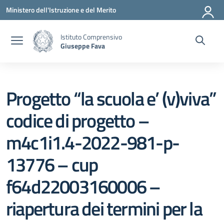
Vai ai contenuti
Vai al menu di navigazione
Vai al footer
Ministero dell'Istruzione e del Merito
Istituto Comprensivo
Giuseppe Fava
Progetto “la scuola e’ (v)viva”
codice di progetto –
m4c1i1.4-2022-981-p-
13776 – cup
f64d22003160006 –
riapertura dei termini per la