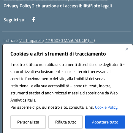
Privacy Policy
Dichiarazione di accessibilità
Note legali
Seguici su:
Indirizzo:
Via Timparello, 47 95030 MASCALUCIA (CT)
Centralino:
0957277486
Email:
ctic8bc002@istruzione.it
Posta elettronica certificata (PEC):
Cookies e altri strumenti di tracciamento
ctic8bc002@pec.istruzione.it
Codice fiscale: 93238350875
Il nostro Istituto non utilizza strumenti di profilazione degli utenti -
Codice meccanografico:
ctic8bc002
sono utilizzati esclusivamente cookies tecnici necessari al
Codice Indice delle Pubbliche Amministrazioni (IPA): istsc_ctic8bc002
corretto funzionamento del sito, alla fruibilità dei servizi
Codice unico di fatturazione (CUF): 2PO2JW
istituzionali e alla sua accessibilità – sono utilizzati, inoltre,
strumenti statistici anonimizzati messi a disposizione da Web
Analytics Italia.
Hosting & Powered by 3D Solution S.r.l.
Per saperne di più sul nostro sito, consulta la ns.
Cookie Policy.
Concept & Design by Designers Italia
Personalizza
Rifiuta tutto
Accettare tutto