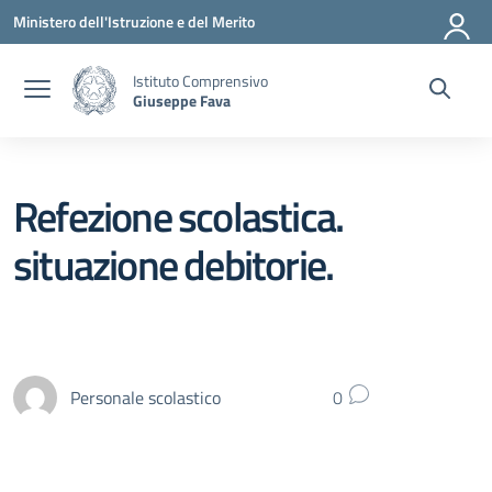
Vai ai contenuti
Vai al menu di navigazione
Vai al footer
Ministero dell'Istruzione e del Merito
Istituto Comprensivo
Giuseppe Fava
Refezione scolastica.
situazione debitorie.
Personale scolastico
0