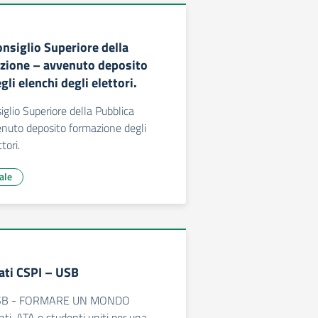
onsiglio Superiore della
uzione – avvenuto deposito
li elenchi degli elettori.
iglio Superiore della Pubblica
enuto deposito formazione degli
tori.
ale
ati CSPI – USB
: USB - FORMARE UN MONDO
i, ATA e studenti uniti per una