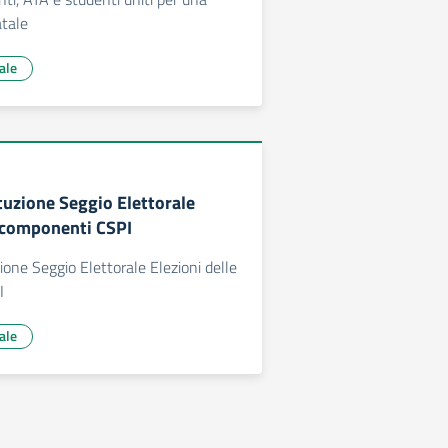
atale
ale
tuzione Seggio Elettorale
e componenti CSPI
ione Seggio Elettorale Elezioni delle
I
ale
va