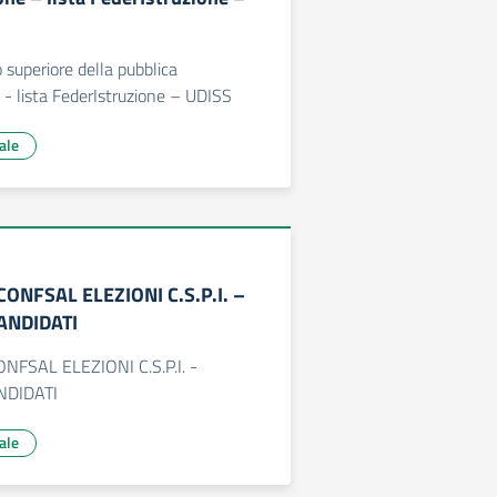
o superiore della pubblica
- lista FederIstruzione – UDISS
ale
CONFSAL ELEZIONI C.S.P.I. –
ANDIDATI
NFSAL ELEZIONI C.S.P.I. -
NDIDATI
ale