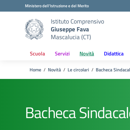
Vai ai contenuti
Vai al menu di navigazione
Vai al footer
Ministero dell'Istruzione e del Merito
Istituto Comprensivo
Giuseppe Fava
Mascalucia (CT)
Scuola
Servizi
Novità
Didattica
Home
Novità
Le circolari
Bacheca Sindaca
Bacheca Sindacal