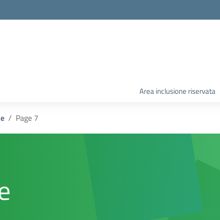
Area inclusione riservata
le
Page 7
e