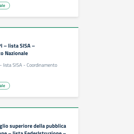
ale
 – lista SISA –
o Nazionale
 lista SISA - Coordinamento
ale
glio superiore della pubblica
ne – lista FederIstruzione –