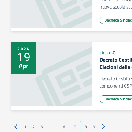
nuova scuola st
Bacheca Sindac
2024
19
circ. n.0
Decreto Costi
Apr
Elezioni dell
Decreto Costituz
componenti CSP
Bacheca Sindac
1
2
3
…
6
7
8
9
Pagina precedente
Pagina successi