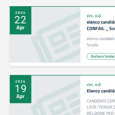
2024
22
circ. n.0
elenco candid
Apr
CONFAIL _ Sc
elenco candidat
Scuola
Bacheca Sindac
2024
19
circ. n.0
Elenco candid
Apr
CANDIDATI CSP
LISTA "FENSIR 
RELGIONE PER