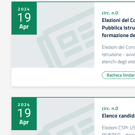
2024
19
circ. n.0
Elezioni del C
Apr
Pubblica Istr
formazione deg
Elezioni del Cons
Istruzione - avv
elenchi degli elet
Bacheca Sindac
2024
19
circ. n.0
Elenco candid
Apr
Elezioni CSPI
DIVERSO - docent