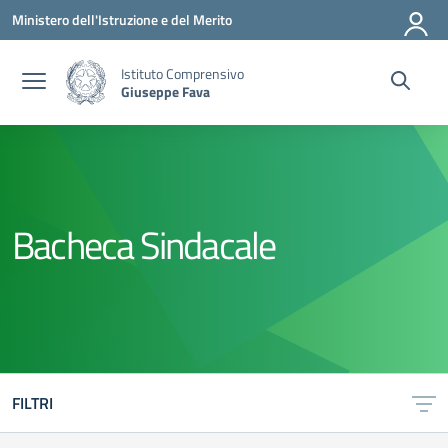
Vai ai contenuti
Vai al menu di navigazione
Vai al footer
Ministero dell'Istruzione e del Merito
Istituto Comprensivo
Giuseppe Fava
Bacheca Sindacale
FILTRI