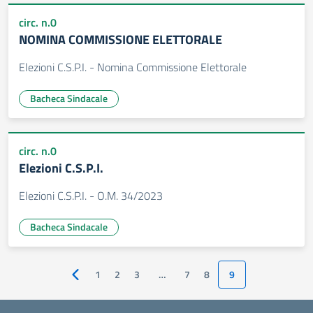
circ. n.0
NOMINA COMMISSIONE ELETTORALE
Elezioni C.S.P.I. - Nomina Commissione Elettorale
Bacheca Sindacale
circ. n.0
Elezioni C.S.P.I.
Elezioni C.S.P.I. - O.M. 34/2023
Bacheca Sindacale
1
2
3
…
7
8
9
Pagina precedente