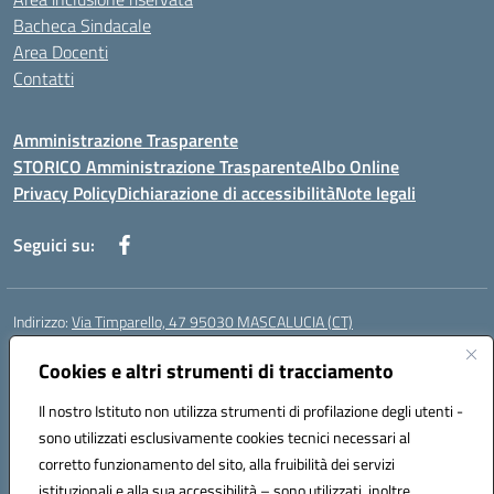
Bacheca Sindacale
Area Docenti
Contatti
Amministrazione Trasparente
STORICO Amministrazione Trasparente
Albo Online
Privacy Policy
Dichiarazione di accessibilità
Note legali
Seguici su:
Indirizzo:
Via Timparello, 47 95030 MASCALUCIA (CT)
Centralino:
0957277486
Email:
ctic8bc002@istruzione.it
Posta elettronica certificata (PEC):
Cookies e altri strumenti di tracciamento
ctic8bc002@pec.istruzione.it
Codice fiscale: 93238350875
Il nostro Istituto non utilizza strumenti di profilazione degli utenti -
Codice meccanografico:
ctic8bc002
sono utilizzati esclusivamente cookies tecnici necessari al
Codice Indice delle Pubbliche Amministrazioni (IPA): istsc_ctic8bc002
corretto funzionamento del sito, alla fruibilità dei servizi
Codice unico di fatturazione (CUF): 2PO2JW
istituzionali e alla sua accessibilità – sono utilizzati, inoltre,